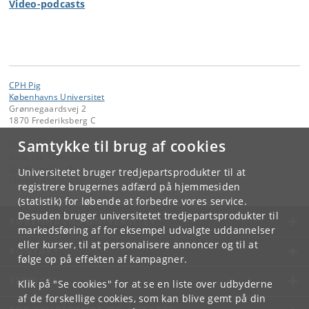
Video-podcasts
CPH Pig
Københavns Universitet
Grønnegaardsvej 2
1870 Frederiksberg C
Samtykke til brug af cookies
Kontakt:
Bent-Ole Andersen
boa
@
sund
.
ku
.
dk
Universitetet bruger tredjepartsprodukter til at
Tlf:
+45 353-33618
registrere brugernes adfærd på hjemmesiden
(statistik) for løbende at forbedre vores service.
Desuden bruger universitetet tredjepartsprodukter til
KØBENHAVNS UNIVERSITET
markedsføring af for eksempel udvalgte uddannelser
eller kurser, til at personalisere annoncer og til at
KONTAKT
følge op på effekten af kampagner.
SERVICES
Klik på "Se cookies" for at se en liste over udbyderne
af de forskellige cookies, som kan blive gemt på din